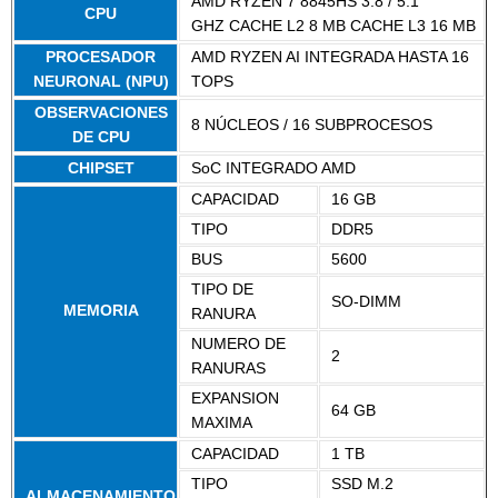
AMD RYZEN 7 8845HS 3.8 / 5.1
CPU
GHZ CACHE L2 8 MB CACHE L3 16 MB
PROCESADOR
AMD RYZEN AI INTEGRADA HASTA 16
NEURONAL (NPU)
TOPS
OBSERVACIONES
8 NÚCLEOS / 16 SUBPROCESOS
DE CPU
CHIPSET
SoC INTEGRADO AMD
CAPACIDAD
16 GB
TIPO
DDR5
BUS
5600
TIPO DE
SO-DIMM
MEMORIA
RANURA
NUMERO DE
2
RANURAS
EXPANSION
64 GB
MAXIMA
CAPACIDAD
1 TB
TIPO
SSD M.2
ALMACENAMIENTO