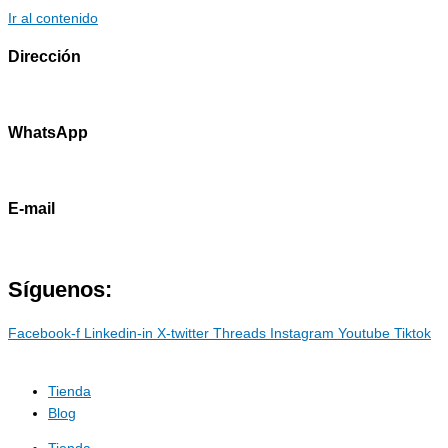
Ir al contenido
Dirección
Av. Primavera 1796 - Surco
WhatsApp
985786460
E-mail
contacto@marostdevelopers.com
Síguenos:
Facebook-f
Linkedin-in
X-twitter
Threads
Instagram
Youtube
Tiktok
Tienda
Blog