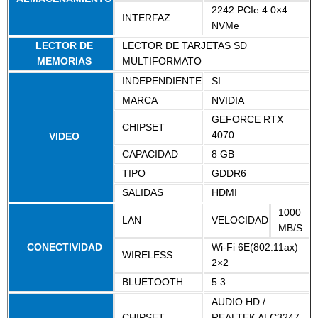
2242 PCIe 4.0×4
INTERFAZ
NVMe
LECTOR DE
LECTOR DE TARJETAS SD
MEMORIAS
MULTIFORMATO
INDEPENDIENTE
SI
MARCA
NVIDIA
GEFORCE RTX
CHIPSET
4070
VIDEO
CAPACIDAD
8 GB
TIPO
GDDR6
SALIDAS
HDMI
1000
LAN
VELOCIDAD
MB/S
CONECTIVIDAD
Wi-Fi 6E(802.11ax)
WIRELESS
2×2
BLUETOOTH
5.3
AUDIO HD /
CHIPSET
REALTEK ALC3247