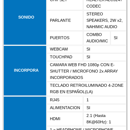
CODEC
STEREO
SONIDO
PARLANTE
SPEAKERS, 2W x2,
NAHIMIC AUDIO
COMBO
PUERTOS
SI
AUDIO/MIC
WEBCAM
SI
TOUCHPAD
SI
CAMARA WEB FHD 1080p CON E-
INCORPORA
SHUTTER / MICROFONO 2x ARRAY
INCORPORADOS
TECLADO RETROILUMINADO 4-ZONE
RGB EN ESPAÑOL(LA)
RJ45
1
ALIMENTACION
SI
2.1 (Hasta
HDMI
8K@60Hz): 1
1 x HEADPHONE / MICROPHONE