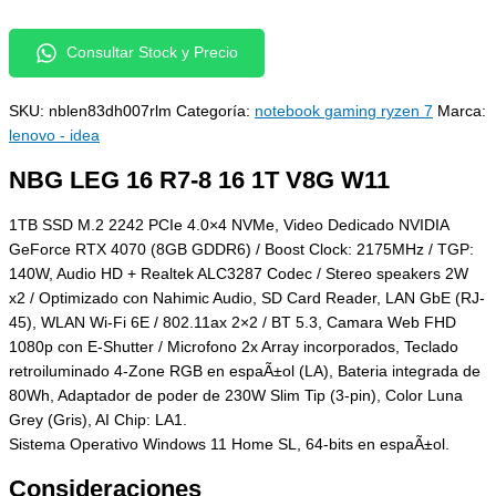
Consultar Stock y Precio
SKU:
nblen83dh007rlm
Categoría:
notebook gaming ryzen 7
Marca:
lenovo - idea
NBG LEG 16 R7-8 16 1T V8G W11
1TB SSD M.2 2242 PCIe 4.0×4 NVMe, Video Dedicado NVIDIA
GeForce RTX 4070 (8GB GDDR6) / Boost Clock: 2175MHz / TGP:
140W, Audio HD + Realtek ALC3287 Codec / Stereo speakers 2W
x2 / Optimizado con Nahimic Audio, SD Card Reader, LAN GbE (RJ-
45), WLAN Wi-Fi 6E / 802.11ax 2×2 / BT 5.3, Camara Web FHD
1080p con E-Shutter / Microfono 2x Array incorporados, Teclado
retroiluminado 4-Zone RGB en espaÃ±ol (LA), Bateria integrada de
80Wh, Adaptador de poder de 230W Slim Tip (3-pin), Color Luna
Grey (Gris), AI Chip: LA1.
Sistema Operativo Windows 11 Home SL, 64-bits en espaÃ±ol.
Consideraciones