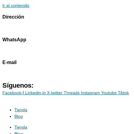
Ir al contenido
Dirección
Av. Primavera 1796 - Surco
WhatsApp
985786460
E-mail
contacto@marostdevelopers.com
Síguenos:
Facebook-f
Linkedin-in
X-twitter
Threads
Instagram
Youtube
Tiktok
Tienda
Blog
Tienda
Blog