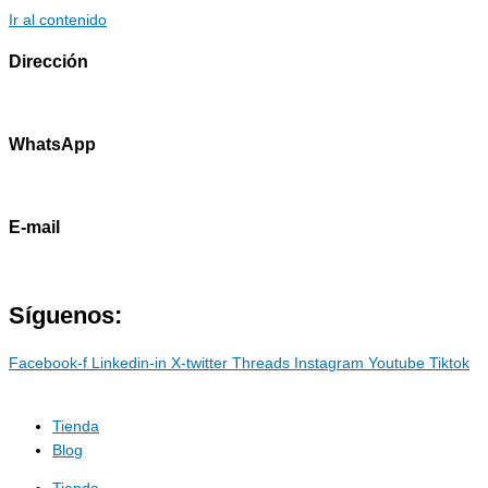
Ir al contenido
Dirección
Av. Primavera 1796 - Surco
WhatsApp
985786460
E-mail
contacto@marostdevelopers.com
Síguenos:
Facebook-f
Linkedin-in
X-twitter
Threads
Instagram
Youtube
Tiktok
Tienda
Blog