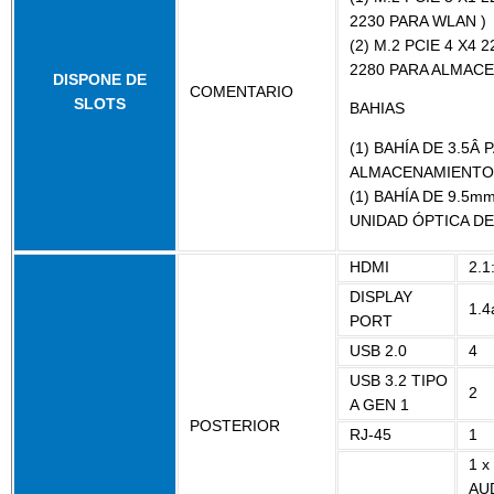
2230 PARA WLAN )
(2) M.2 PCIE 4 X4 2
2280 PARA ALMAC
DISPONE DE
COMENTARIO
SLOTS
BAHIAS
(1) BAHÍA DE 3.5Â 
ALMACENAMIENTO
(1) BAHÍA DE 9.5m
UNIDAD ÓPTICA D
HDMI
2.1
DISPLAY
1.4
PORT
USB 2.0
4
USB 3.2 TIPO
2
A GEN 1
POSTERIOR
RJ-45
1
1 
AUD