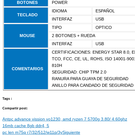
BOTONES
POWER
IDIOMA
ESPAÑOL
TECLADO
INTERFAZ
USB
TIPO
OPTICO
MOUSE
2 BOTONES + RUEDA
INTERFAZ
USB
CERTIFICACIONES: ENERGY STAR 8.0, 
TCO, FCC, CE, UL, ROHS, ISO 14001-900
810H
COMENTARIOS
SEGURIDAD: CHIP TPM 2.0
RANURA PARA GUAYA DE SEGURIDAD
ANILLO PARA CANDADO DE SEGURIDAD
Tags :
Compartir post:
Ant
pc advance vission vo1230, amd ryzen 7 5700g 3.80/ 4.60ghz
16mb cache 8gb ddr4, 5
pc len m75q r7/32/512/w11p/3y
Siguiente