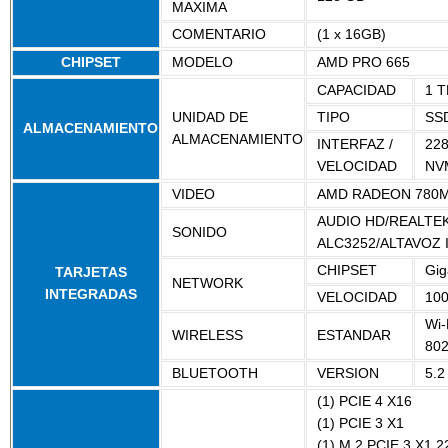
MAXIMA
COMENTARIO
(1 x 16GB)
CHIPSET
MODELO
AMD PRO 665
CAPACIDAD
1 T
UNIDAD DE
TIPO
SS
ALMACENAMIENTO
ALMACENAMIENTO
INTERFAZ /
228
VELOCIDAD
NV
VIDEO
AMD RADEON 780
AUDIO HD/REALTE
SONIDO
ALC3252/ALTAVOZ
CHIPSET
Gig
TARJETAS
NETWORK
INTEGRADAS
VELOCIDAD
10
Wi-
WIRELESS
ESTANDAR
802
BLUETOOTH
VERSION
5.2
(1) PCIE 4 X16
(1) PCIE 3 X1
(1) M.2 PCIE 3 X1 2