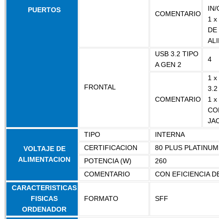
IN
PUERTOS
COMENTARIO
1 
DE
AL
USB 3.2 TIPO
4
A GEN 2
1 x
FRONTAL
3.2
COMENTARIO
1 
CO
JA
TIPO
INTERNA
CERTIFICACION
80 PLUS PLATINUM
VOLTAJE DE
ALIMENTACION
POTENCIA (W)
260
COMENTARIO
CON EFICIENCIA D
CARACTERISTICAS
FISICAS
FORMATO
SFF
ORDENADOR