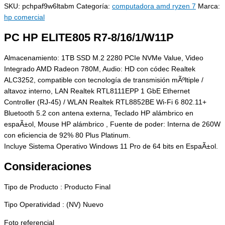
SKU:
pchpaf9w6ltabm
Categoría:
computadora amd ryzen 7
Marca:
hp comercial
PC HP ELITE805 R7-8/16/1/W11P
Almacenamiento: 1TB SSD M.2 2280 PCIe NVMe Value, Video
Integrado AMD Radeon 780M, Audio: HD con códec Realtek
ALC3252, compatible con tecnología de transmisión mÃºltiple /
altavoz interno, LAN Realtek RTL8111EPP 1 GbE Ethernet
Controller (RJ-45) / WLAN Realtek RTL8852BE Wi-Fi 6 802.11+
Bluetooth 5.2 con antena externa, Teclado HP alámbrico en
espaÃ±ol, Mouse HP alámbrico , Fuente de poder: Interna de 260W
con eficiencia de 92% 80 Plus Platinum.
Incluye Sistema Operativo Windows 11 Pro de 64 bits en EspaÃ±ol.
Consideraciones
Tipo de Producto : Producto Final
Tipo Operatividad : (NV) Nuevo
Foto referencial