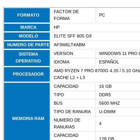
FACTOR DE
FORMATO
PC
FORMA
MARCA
HP
MODELO
ELITE SFF 805 G9
NUMERO DE PARTE
AF9W6LT#ABM
VERSION
WINDOWS 11 PRO 6
SISTEMA
OPERATIVO
IDIOMA
ESPAÑOL
AMD RYZEN 7 PRO 8700G 4.20 / 5.10 GH
PROCESADOR
CACHE L2 + L3
CAPACIDAD
16 GB
TIPO
DDR5
BUS
5600 MHZ
TIPO DE RANURA
U-DIMM
MEMORIA RAM
NUMERO DE
4
RANURAS
CAPACIDAD
128 GB