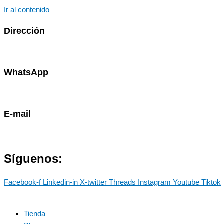
Ir al contenido
Dirección
Av. Primavera 1796 - Surco
WhatsApp
985786460
E-mail
contacto@marostdevelopers.com
Síguenos:
Facebook-f
Linkedin-in
X-twitter
Threads
Instagram
Youtube
Tiktok
Tienda