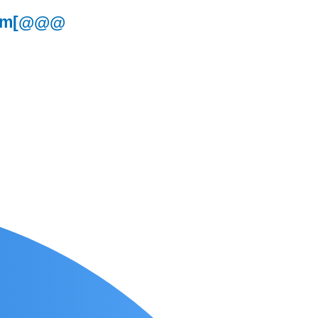
 33cm[@@@