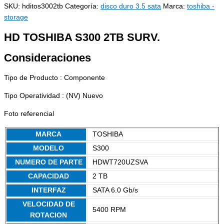
SKU:
hditos3002tb
Categoría:
disco duro 3.5 sata
Marca:
toshiba -
storage
HD TOSHIBA S300 2TB SURV.
Consideraciones
Tipo de Producto : Componente
Tipo Operatividad : (NV) Nuevo
Foto referencial
MARCA
TOSHIBA
MODELO
S300
NUMERO DE PARTE
HDWT720UZSVA
CAPACIDAD
2 TB
INTERFAZ
SATA 6.0 Gb/s
VELOCIDAD DE
5400 RPM
ROTACION