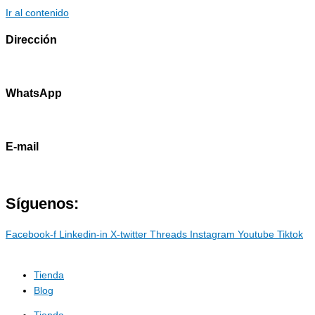
Ir al contenido
Dirección
Av. Primavera 1796 - Surco
WhatsApp
985786460
E-mail
contacto@marostdevelopers.com
Síguenos:
Facebook-f
Linkedin-in
X-twitter
Threads
Instagram
Youtube
Tiktok
Tienda
Blog