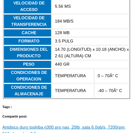
VELOCIDAD DE
5.56 MS
ACCESO
VELOCIDAD DE
184 MB/S
TRANSFERENCIA
CACHE
128 MB
FORMATO
3.5 PULG
DIMENSIONES DEL
14.70 (LONGITUD) x 10.18 (ANCHO) x
PRODUCTO
2.61 (ALTURA) CM
PESO
440 GR
CONDICIONES DE
TEMPERATURA
0 – 70Â° C
OPERACION
CONDICIONES DE
TEMPERATURA
-40 – 70Â° C
ALMACENAJE
Tags :
Compartir post:
Ant
disco duro toshiba n300 pro nas, 20tb, sata 6.0gb/s, 7200rpm,