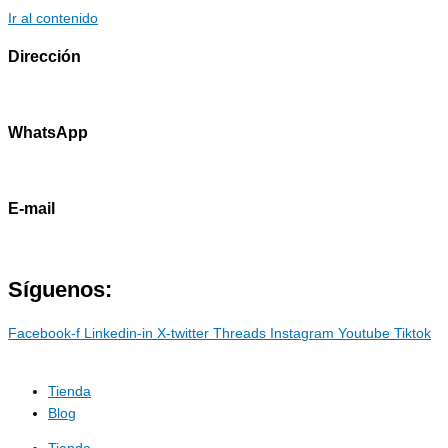
Ir al contenido
Dirección
Av. Primavera 1796 - Surco
WhatsApp
985786460
E-mail
contacto@marostdevelopers.com
Síguenos:
Facebook-f
Linkedin-in
X-twitter
Threads
Instagram
Youtube
Tiktok
Tienda
Blog