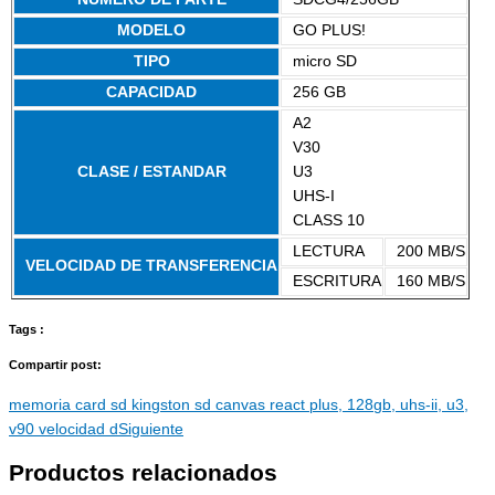
MODELO
GO PLUS!
TIPO
micro SD
CAPACIDAD
256 GB
A2
V30
CLASE / ESTANDAR
U3
UHS-I
CLASS 10
LECTURA
200 MB/S
VELOCIDAD DE TRANSFERENCIA
ESCRITURA
160 MB/S
Tags :
Compartir post:
memoria card sd kingston sd canvas react plus, 128gb, uhs-ii, u3,
v90 velocidad d
Siguiente
Productos relacionados