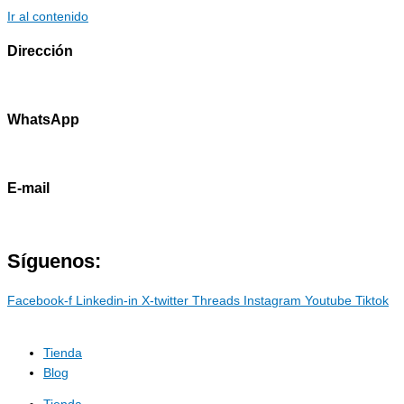
Ir al contenido
Dirección
Av. Primavera 1796 - Surco
WhatsApp
985786460
E-mail
contacto@marostdevelopers.com
Síguenos:
Facebook-f
Linkedin-in
X-twitter
Threads
Instagram
Youtube
Tiktok
Tienda
Blog