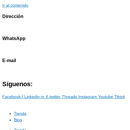
Ir al contenido
Dirección
Av. Primavera 1796 - Surco
WhatsApp
985786460
E-mail
contacto@marostdevelopers.com
Síguenos:
Facebook-f
Linkedin-in
X-twitter
Threads
Instagram
Youtube
Tiktok
Tienda
Blog