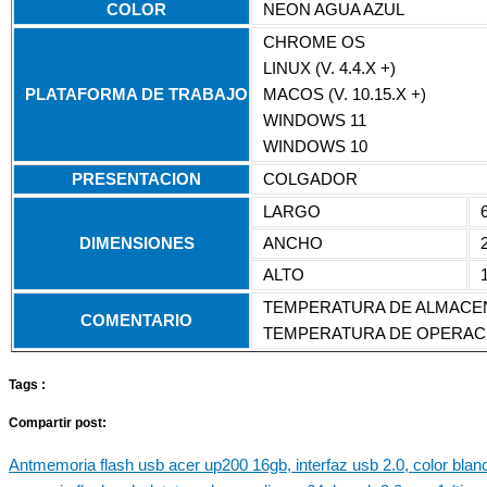
COLOR
NEON AGUA AZUL
CHROME OS
LINUX (V. 4.4.X +)
PLATAFORMA DE TRABAJO
MACOS (V. 10.15.X +)
WINDOWS 11
WINDOWS 10
PRESENTACION
COLGADOR
LARGO
DIMENSIONES
ANCHO
ALTO
TEMPERATURA DE ALMACEN
COMENTARIO
TEMPERATURA DE OPERACI
Tags :
Compartir post:
Ant
memoria flash usb acer up200 16gb, interfaz usb 2.0, color bla