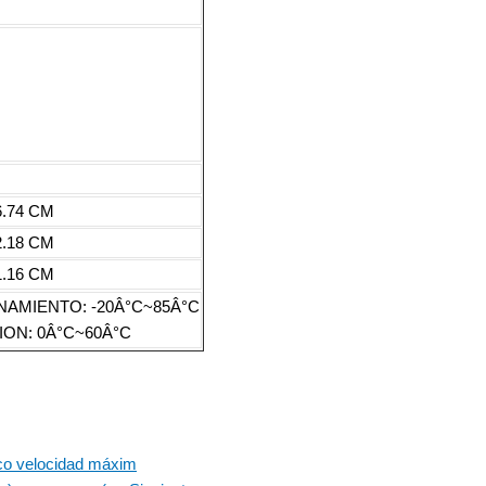
6.74 CM
2.18 CM
1.16 CM
AMIENTO: -20Â°C~85Â°C
ON: 0Â°C~60Â°C
nco velocidad máxim