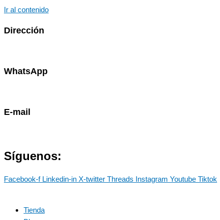
Ir al contenido
Dirección
Av. Primavera 1796 - Surco
WhatsApp
985786460
E-mail
contacto@marostdevelopers.com
Síguenos:
Facebook-f
Linkedin-in
X-twitter
Threads
Instagram
Youtube
Tiktok
Tienda