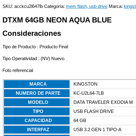
SKU:
acckcu2l647lb
Categoría:
mem flash, usb drive
Marca:
kings
DTXM 64GB NEON AQUA BLUE
Consideraciones
Tipo de Producto : Producto Final
Tipo Operatividad : (NV) Nuevo
Foto referencial
MARCA
KINGSTON
NUMERO DE PARTE
KC-U2L64-7LB
MODELO
DATA TRAVELER EXODIA M
TIPO
USB FLASH DRIVE
CAPACIDAD
64 GB
INTERFAZ
USB 3.2 GEN 1 TIPO-A