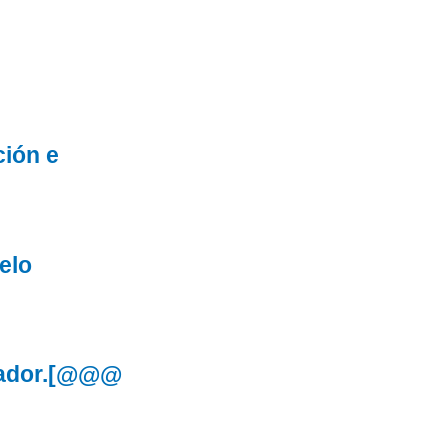
ción e
elo
lgador.[@@@