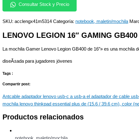
Consultar Stock y Precio
SKU:
acclengx41m5314
Categoría:
notebook, maletin/mochila
Mar
LENOVO LEGION 16″ GAMING GB400
La mochila Gamer Lenovo Legion GB400 de 16″» es una mochila de
diseÃ±ada para jugadores jóvenes
Tags :
Compartir post:
Ant
cable adaptador lenovo usb-c a usb-a el adaptador de cable usb
mochila lenovo thinkpad essential plus de (15.6 / 39.6 cm), color 
Productos relacionados
notebook, maletin/mochila