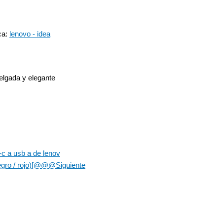
ca:
lenovo - idea
lgada y elegante
-c a usb a de lenov
(negro / rojo)[@@@
Siguiente