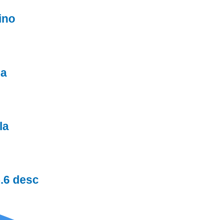
ino
la
la
.6 desc