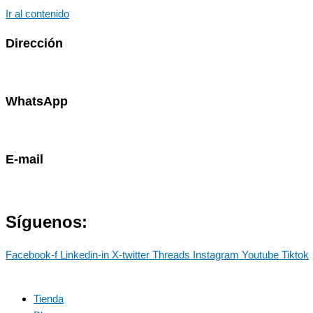
Ir al contenido
Dirección
Av. Primavera 1796 - Surco
WhatsApp
985786460
E-mail
contacto@marostdevelopers.com
Síguenos:
Facebook-f
Linkedin-in
X-twitter
Threads
Instagram
Youtube
Tiktok
Tienda