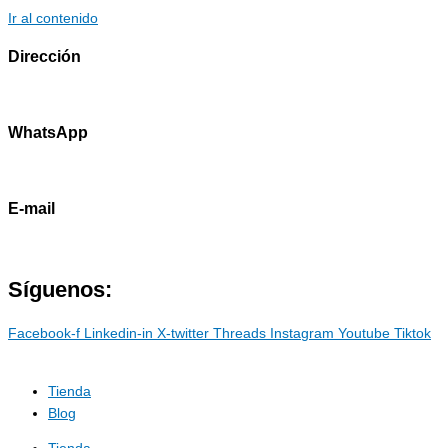
Ir al contenido
Dirección
Av. Primavera 1796 - Surco
WhatsApp
985786460
E-mail
contacto@marostdevelopers.com
Síguenos:
Facebook-f
Linkedin-in
X-twitter
Threads
Instagram
Youtube
Tiktok
Tienda
Blog