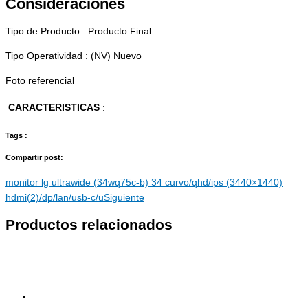
Consideraciones
Tipo de Producto : Producto Final
Tipo Operatividad : (NV) Nuevo
Foto referencial
CARACTERISTICAS
:
Tags :
Compartir post:
monitor lg ultrawide (34wq75c-b) 34 curvo/qhd/ips (3440×1440)
hdmi(2)/dp/lan/usb-c/u
Siguiente
Productos relacionados