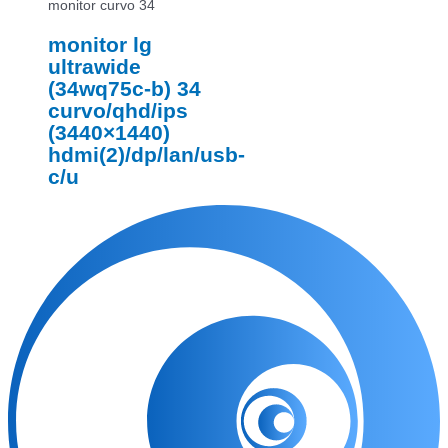
monitor curvo 34
monitor lg
ultrawide
(34wq75c-b) 34
curvo/qhd/ips
(3440×1440)
hdmi(2)/dp/lan/usb-
c/u