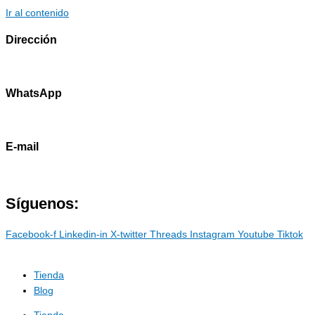
Ir al contenido
Dirección
Av. Primavera 1796 - Surco
WhatsApp
985786460
E-mail
contacto@marostdevelopers.com
Síguenos:
Facebook-f
Linkedin-in
X-twitter
Threads
Instagram
Youtube
Tiktok
Tienda
Blog