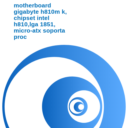
motherboard
gigabyte h810m k,
chipset intel
h810,lga 1851,
micro-atx soporta
proc