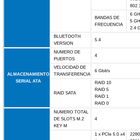
802.
6 GH
BANDAS DE
5 GH
FRECUENCIA
2.4 
BLUETOOTH
5.4
VERSION
NUMERO DE
4
PUERTOS
VELOCIDAD DE
6 Gbit/s
ALMACENAMIENTO
TRANSFERENCIA
SERIAL ATA
RAID 10
RAID 5
RAID SATA
RAID 1
RAID 0
NUMERO TOTAL
DE SLOTS M.2
4
KEY M
1 x PCIe 5.0 x4
2280