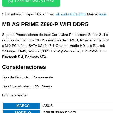
Consultar Stock y Precio
SKU:
mbasz890-pwifi
Categoría:
mb cu9 s1851 ddr5
Marca:
asus
MB AS PRIME Z890-P WIFI DDR5
Soporta Procesadores de Intel Core Ultra Processors Series 2, 4 x
ranuras de memoria DDR5 / maximo de 192GB, Almacenamiento 4
x M.2 PCIe / 4 x SATA 6Gb/s, 7.1-Channel Audio HD, 1 x Realtek
2.5Gbps RJ-45, Wi-Fi 7 (802.11 a/b/g/n/ac/ax/be) + 2.4/5/6GHz +
Bluetooth 5.4, Formato ATX.
Consideraciones
Tipo de Producto : Componente
Tipo Operatividad : (NV) Nuevo
Foto referencial
MARCA
ASUS
MODELO
PRIME Z890-P WIFI