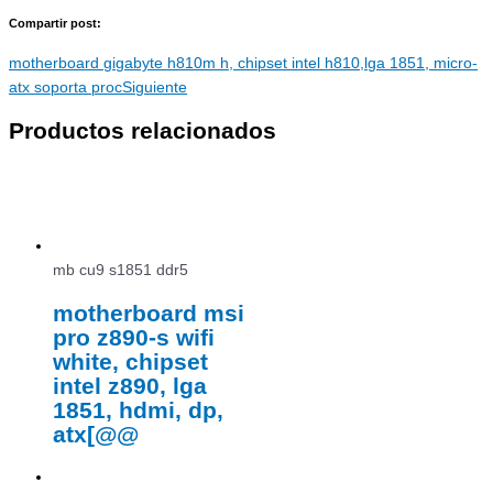
Compartir post:
motherboard gigabyte h810m h, chipset intel h810,lga 1851, micro-
atx soporta proc
Siguiente
Productos relacionados
mb cu9 s1851 ddr5
motherboard msi
pro z890-s wifi
white, chipset
intel z890, lga
1851, hdmi, dp,
atx[@@