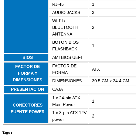
RJ-45
1
AUDIO JACKS
3
WI-FI /
BLUETOOTH
2
ANTENNA
BOTON BIOS
1
FLASHBACK
BIOS
AMI BIOS UEFI
FACTOR DE
FACTOR DE
ATX
FORMA
FORMA Y
DIMENSIONES
DIMENSIONES
30.5 CM x 24.4 CM
PRESENTACION
CAJA
1 x 24-pin ATX
1
Main Power
CONECTORES
FUENTE POWER
1 x 8-pin ATX 12V
2
power
Tags :