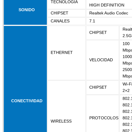
TECNOLOGIA
HIGH DEFINITION
SONIDO
CHIPSET
Realtek Audio Codec
CANALES
7.1
Real
CHIPSET
2.5G
100
Mbp
ETHERNET
1000
VELOCIDAD
Mbp
2500
Mbp
Wi-F
CHIPSET
2×2
802.
CONECTIVIDAD
802.
802.
PROTOCOLOS
802.
WIRELESS
802.
802.