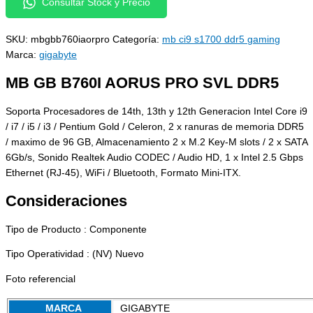
Consultar Stock y Precio
SKU:
mbgbb760iaorpro
Categoría:
mb ci9 s1700 ddr5 gaming
Marca:
gigabyte
MB GB B760I AORUS PRO SVL DDR5
Soporta Procesadores de 14th, 13th y 12th Generacion Intel Core i9
/ i7 / i5 / i3 / Pentium Gold / Celeron, 2 x ranuras de memoria DDR5
/ maximo de 96 GB, Almacenamiento 2 x M.2 Key-M slots / 2 x SATA
6Gb/s, Sonido Realtek Audio CODEC / Audio HD, 1 x Intel 2.5 Gbps
Ethernet (RJ-45), WiFi / Bluetooth, Formato Mini-ITX.
Consideraciones
Tipo de Producto : Componente
Tipo Operatividad : (NV) Nuevo
Foto referencial
MARCA
GIGABYTE