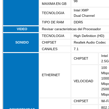
98
MAXIMA EN GB
Intel XMP
TECNOLOGIA
Dual Channel
TIPO DE RAM
DDR5
VIDEO
Revisar caracteristicas del Procesador
TECNOLOGIA
High Definition (HD)
SONIDO
CHIPSET
Realtek Audio Codec
CANALES
7.1
Intel
CHIPSET
2.5G
100
Mbp
ETHERNET
1000
VELOCIDAD
Mbp
2500
Mbp
CHIPSET
Wi-F
802.