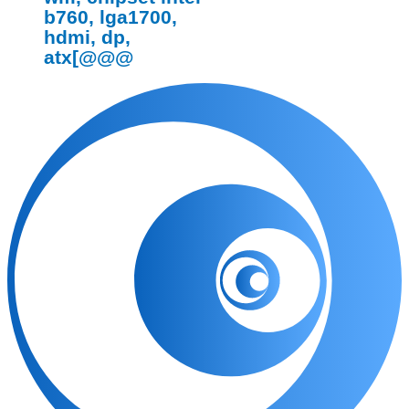
b760, lga1700,
hdmi, dp,
atx[@@@