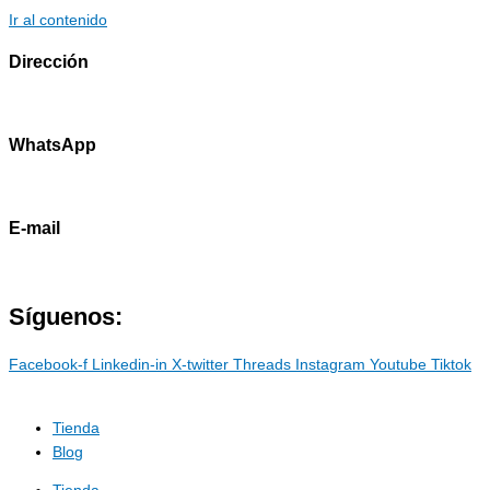
Ir al contenido
Dirección
Av. Primavera 1796 - Surco
WhatsApp
985786460
E-mail
contacto@marostdevelopers.com
Síguenos:
Facebook-f
Linkedin-in
X-twitter
Threads
Instagram
Youtube
Tiktok
Tienda
Blog