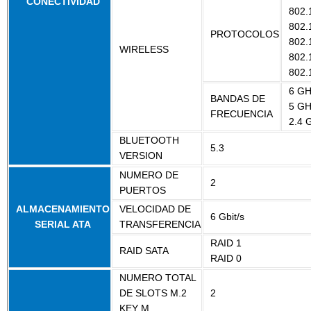
CONECTIVIDAD
802.
802.
PROTOCOLOS
802.
WIRELESS
802.
802.
6 GH
BANDAS DE
5 GH
FRECUENCIA
2.4 
BLUETOOTH
5.3
VERSION
NUMERO DE
2
PUERTOS
ALMACENAMIENTO
VELOCIDAD DE
6 Gbit/s
SERIAL ATA
TRANSFERENCIA
RAID 1
RAID SATA
RAID 0
NUMERO TOTAL
DE SLOTS M.2
2
KEY M