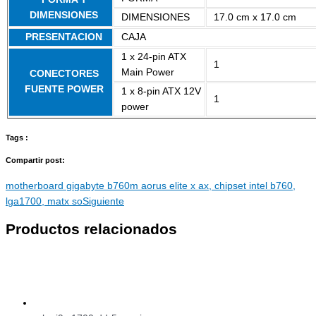
DIMENSIONES
DIMENSIONES
17.0 cm x 17.0 cm
PRESENTACION
CAJA
1 x 24-pin ATX
1
Main Power
CONECTORES
FUENTE POWER
1 x 8-pin ATX 12V
1
power
Tags :
Compartir post:
motherboard gigabyte b760m aorus elite x ax, chipset intel b760,
lga1700, matx so
Siguiente
Productos relacionados