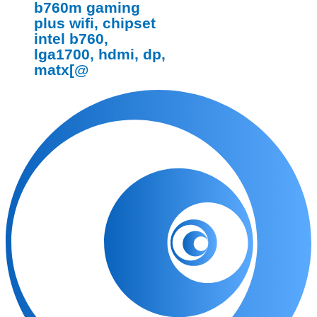
b760m gaming
plus wifi, chipset
intel b760,
lga1700, hdmi, dp,
matx[@