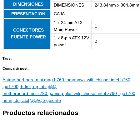
DIMENSIONES
DIMENSIONES
243.84mm x 304.8mm
PRESENTACION
CAJA
1 x 24-pin ATX
1
Main Power
CONECTORES
FUENTE POWER
1 x 8-pin ATX 12V
2
power
Tags :
Compartir post:
Ant
motherboard msi mag b760 tomahawk wifi, chipset intel b760,
lga1700, hdmi, dp, atx[@@
motherboard msi z790 gaming plus wifi, chipset intel z790, lga1700,
hdmi, dp, atx[@@@
Siguiente
Productos relacionados