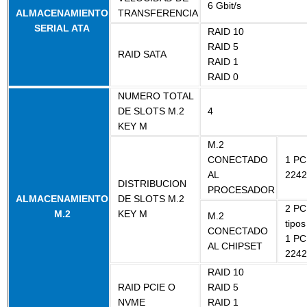
6 Gbit/s
ALMACENAMIENTO
TRANSFERENCIA
SERIAL ATA
RAID 10
RAID 5
RAID SATA
RAID 1
RAID 0
NUMERO TOTAL
DE SLOTS M.2
4
KEY M
M.2
CONECTADO
1 PCI
AL
2242
DISTRIBUCION
PROCESADOR
ALMACENAMIENTO
DE SLOTS M.2
2 PC
M.2
KEY M
M.2
tipo
CONECTADO
1 PCI
AL CHIPSET
2242
RAID 10
RAID PCIE O
RAID 5
NVME
RAID 1