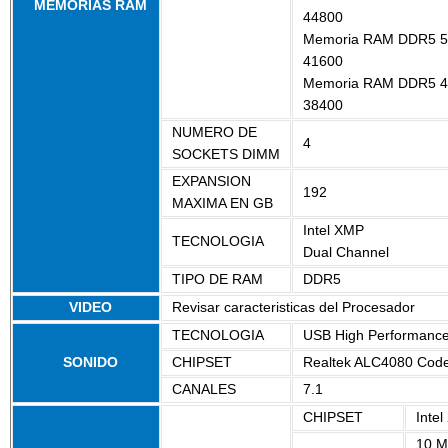
MEMORIAS RAM
44800
Memoria RAM DDR5 5
41600
Memoria RAM DDR5 4
38400
NUMERO DE
4
SOCKETS DIMM
EXPANSION
192
MAXIMA EN GB
Intel XMP
TECNOLOGIA
Dual Channel
TIPO DE RAM
DDR5
VIDEO
Revisar caracteristicas del Procesador
TECNOLOGIA
USB High Performance
SONIDO
CHIPSET
Realtek ALC4080 Cod
CANALES
7.1
CHIPSET
Intel
10 M