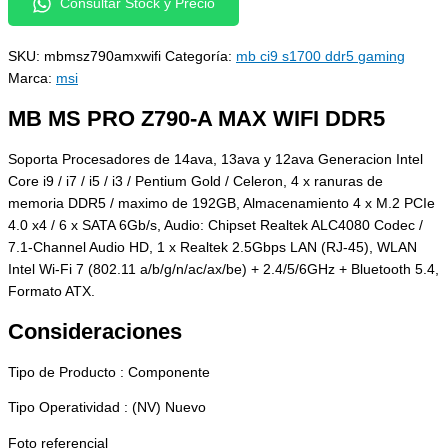
Consultar Stock y Precio
SKU:
mbmsz790amxwifi
Categoría:
mb ci9 s1700 ddr5 gaming
Marca:
msi
MB MS PRO Z790-A MAX WIFI DDR5
Soporta Procesadores de 14ava, 13ava y 12ava Generacion Intel
Core i9 / i7 / i5 / i3 / Pentium Gold / Celeron, 4 x ranuras de
memoria DDR5 / maximo de 192GB, Almacenamiento 4 x M.2 PCIe
4.0 x4 / 6 x SATA 6Gb/s, Audio: Chipset Realtek ALC4080 Codec /
7.1-Channel Audio HD, 1 x Realtek 2.5Gbps LAN (RJ-45), WLAN
Intel Wi-Fi 7 (802.11 a/b/g/n/ac/ax/be) + 2.4/5/6GHz + Bluetooth 5.4,
Formato ATX.
Consideraciones
Tipo de Producto : Componente
Tipo Operatividad : (NV) Nuevo
Foto referencial