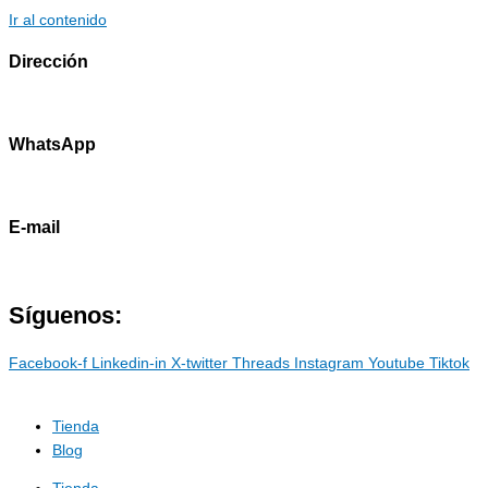
Ir al contenido
Dirección
Av. Primavera 1796 - Surco
WhatsApp
985786460
E-mail
contacto@marostdevelopers.com
Síguenos:
Facebook-f
Linkedin-in
X-twitter
Threads
Instagram
Youtube
Tiktok
Tienda
Blog