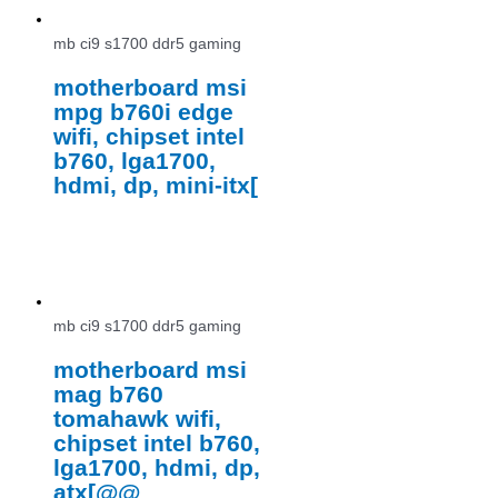
mb ci9 s1700 ddr5 gaming
motherboard msi
mpg b760i edge
wifi, chipset intel
b760, lga1700,
hdmi, dp, mini-itx[
mb ci9 s1700 ddr5 gaming
motherboard msi
mag b760
tomahawk wifi,
chipset intel b760,
lga1700, hdmi, dp,
atx[@@