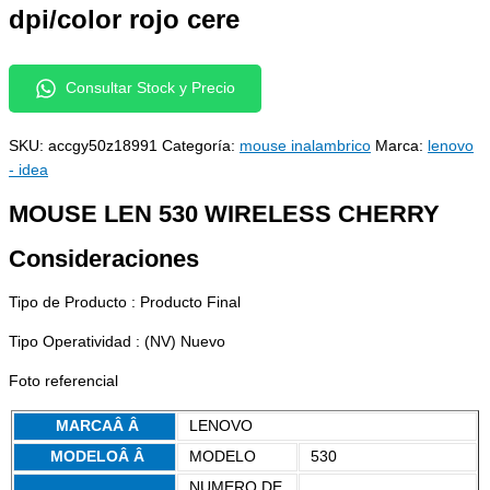
dpi/color rojo cere
Consultar Stock y Precio
SKU:
accgy50z18991
Categoría:
mouse inalambrico
Marca:
lenovo
- idea
MOUSE LEN 530 WIRELESS CHERRY
Consideraciones
Tipo de Producto : Producto Final
Tipo Operatividad : (NV) Nuevo
Foto referencial
MARCAÂ Â
LENOVO
MODELOÂ Â
MODELO
530
NUMERO DE