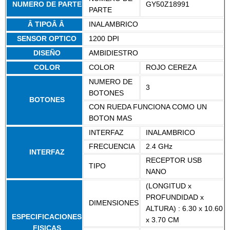
NUMERO DE PARTE
GY50Z18991
PARTE
Â TIPOÂ Â
INALAMBRICO
SENSOR OPTICO
1200 DPI
DISEÑO
AMBIDIESTRO
COLOR
COLOR
ROJO CEREZA
NUMERO DE
3
BOTONES
BOTONES
CON RUEDA FUNCIONA COMO UN
BOTON MAS
INTERFAZ
INALAMBRICO
FRECUENCIA
2.4 GHz
INTERFAZ
RECEPTOR USB
TIPO
NANO
(LONGITUD x
PROFUNDIDAD x
DIMENSIONES
ALTURA) : 6.30 x 10.60
ESPECIFICACIONES
x 3.70 CM
FISICAS