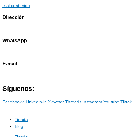
Ir al contenido
Dirección
Av. Primavera 1796 - Surco
WhatsApp
985786460
E-mail
contacto@marostdevelopers.com
Síguenos:
Facebook-f
Linkedin-in
X-twitter
Threads
Instagram
Youtube
Tiktok
Tienda
Blog