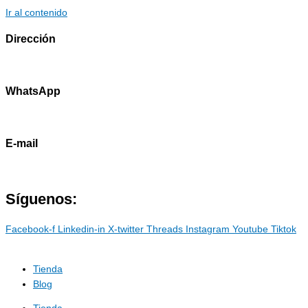
Ir al contenido
Dirección
Av. Primavera 1796 - Surco
WhatsApp
985786460
E-mail
contacto@marostdevelopers.com
Síguenos:
Facebook-f
Linkedin-in
X-twitter
Threads
Instagram
Youtube
Tiktok
Tienda
Blog