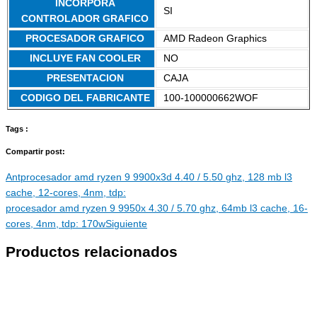
INCORPORA
SI
CONTROLADOR GRAFICO
PROCESADOR GRAFICO
AMD Radeon Graphics
INCLUYE FAN COOLER
NO
PRESENTACION
CAJA
CODIGO DEL FABRICANTE
100-100000662WOF
Tags :
Compartir post:
Ant
procesador amd ryzen 9 9900x3d 4.40 / 5.50 ghz, 128 mb l3
cache, 12-cores, 4nm, tdp:
procesador amd ryzen 9 9950x 4.30 / 5.70 ghz, 64mb l3 cache, 16-
cores, 4nm, tdp: 170w
Siguiente
Productos relacionados