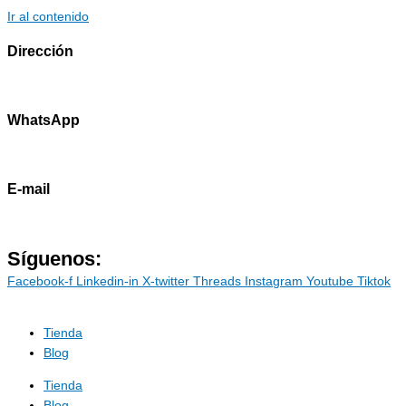
Ir al contenido
Dirección
Av. Primavera 1796 - Surco
WhatsApp
985786460
E-mail
contacto@marostdevelopers.com
Síguenos:
Facebook-f
Linkedin-in
X-twitter
Threads
Instagram
Youtube
Tiktok
Tienda
Blog
Tienda
Blog