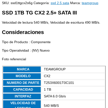
SKU:
ssd1ttgcx2s6g
Categoría:
ssd 2.5 sata
Marca:
teamgroup
SSD 1TB TG CX2 2.5» SATA III
Velocidad de lectura 540 MB/s, Velocidad de escritura 490 MB/s.
Consideraciones
Tipo de Producto : Componente
Tipo Operatividad : (NV) Nuevo
Foto referencial
MARCA
TEAMGROUP
MODELO
CX2
NUMERO DE PARTE
T253X6001T0C101
CAPACIDAD
1 TB
INTERFAZ
SATA 6.0 Gb/s
VELOCIDAD DE
540 MB/S