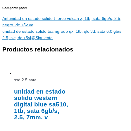
Compartir post:
Ant
unidad en estado solido t-force vulcan z, 1tb, sata 6gb/s, 2.5,
negro, dc +5v ve
unidad de estado solido teamgroup qx, 1tb, qlc 3d, sata 6.0 gb/s,
2.5, slc, dc +5v[@
Siguiente
Productos relacionados
ssd 2.5 sata
unidad en estado
solido western
digital blue sa510,
1tb, sata 6gb/s,
2.5, 7mm. v