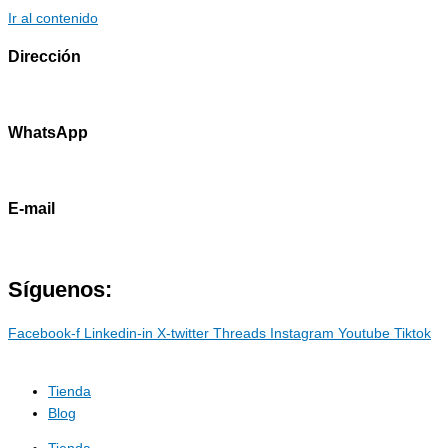
Ir al contenido
Dirección
Av. Primavera 1796 - Surco
WhatsApp
985786460
E-mail
contacto@marostdevelopers.com
Síguenos:
Facebook-f
Linkedin-in
X-twitter
Threads
Instagram
Youtube
Tiktok
Tienda
Blog